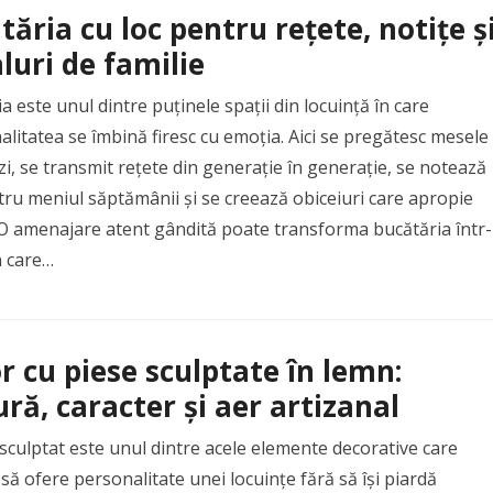
tăria cu loc pentru rețete, notițe ș
aluri de familie
a este unul dintre puținele spații din locuință în care
alitatea se îmbină firesc cu emoția. Aici se pregătesc mesele
 zi, se transmit rețete din generație în generație, se notează
tru meniul săptămânii și se creează obiceiuri care apropie
 O amenajare atent gândită poate transforma bucătăria într-
n care…
r cu piese sculptate în lemn:
ură, caracter și aer artizanal
culptat este unul dintre acele elemente decorative care
să ofere personalitate unei locuințe fără să își piardă