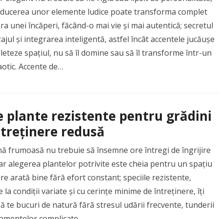
roducerea unor elemente ludice poate transforma complet
a unei încăperi, făcând-o mai vie și mai autentică; secretul
ajul și integrarea inteligentă, astfel încât accentele jucăușe
eteze spațiul, nu să îl domine sau să îl transforme într-un
otic. Accente de…
e plante rezistente pentru grădini
ntreținere redusă
ă frumoasă nu trebuie să însemne ore întregi de îngrijire
 iar alegerea plantelor potrivite este cheia pentru un spațiu
re arată bine fără efort constant; speciile rezistente,
 la condiții variate și cu cerințe minime de întreținere, îți
ă te bucuri de natură fără stresul udării frecvente, tunderii
tamentelor complicate….