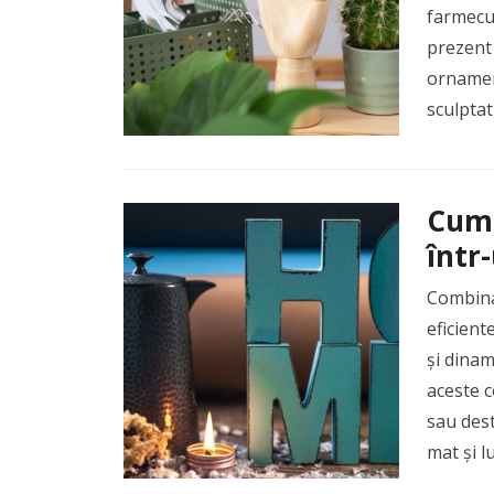
farmecul
prezent 
ornamen
sculptat
Cum 
într
Combinar
eficient
și dinam
aceste c
sau dest
mat și l