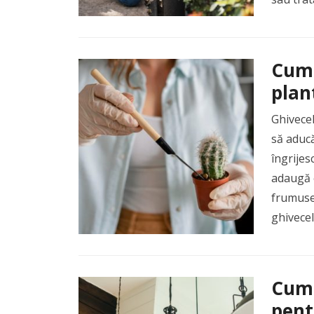
Cum 
plan
Ghivecel
să aducă
îngrijes
adaugă o
frumuseț
ghivecel
Cum 
pent