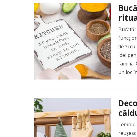
Bucă
ritu
Bucătări
funcțion
de zi cu
idei pen
familia.
un loc î
Deco
căld
Lemnul s
reușesc 