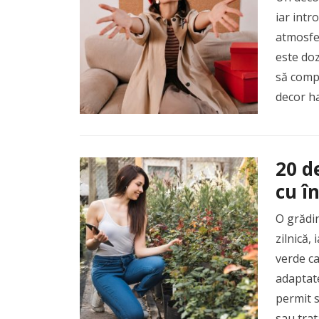
iar int
atmosfer
este doz
să compl
decor ha
20 d
cu î
O grădin
zilnică,
verde ca
adaptate
permit s
sau tra