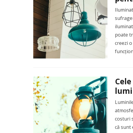
Iluminat
sufrager
iluminat
poate tr
creezi o
funcțion
Cele
lumi
Luminil
atmosfer
costuri 
că sunt 