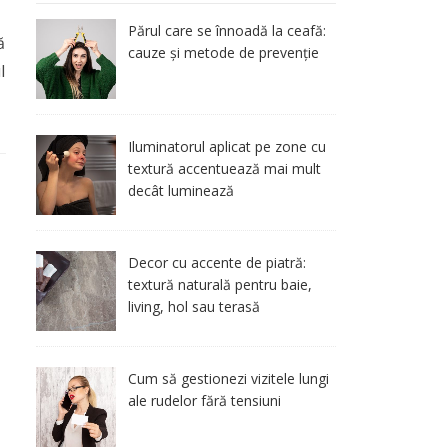
Părul care se înnoadă la ceafă:
ă
cauze și metode de prevenție
l
Iluminatorul aplicat pe zone cu
textură accentuează mai mult
decât luminează
Decor cu accente de piatră:
textură naturală pentru baie,
living, hol sau terasă
Cum să gestionezi vizitele lungi
ale rudelor fără tensiuni