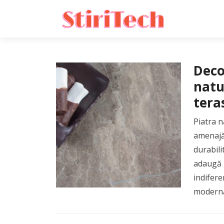
Deco
natu
tera
Piatra n
amenajăr
durabilit
adaugă p
indifere
modernă,