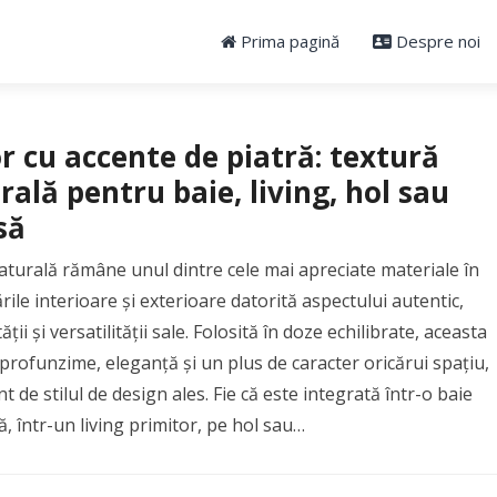
Prima pagină
Despre noi
r cu accente de piatră: textură
rală pentru baie, living, hol sau
să
aturală rămâne unul dintre cele mai apreciate materiale în
ile interioare și exterioare datorită aspectului autentic,
ății și versatilității sale. Folosită în doze echilibrate, aceasta
rofunzime, eleganță și un plus de caracter oricărui spațiu,
nt de stilul de design ales. Fie că este integrată într-o baie
 într-un living primitor, pe hol sau…