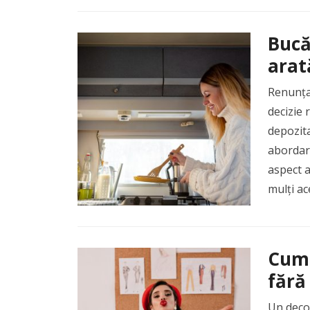
Bucă
arat
Renunța
decizie 
depozita
abordar
aspect a
mulți ac
Cum 
fără
Un decor