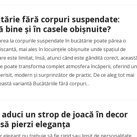
tărie fără corpuri suspendate:
ă bine și în casele obișnuite?
rea la corpurile suspendate în bucătărie poate părea o
riscantă, mai ales în locuințele obișnuite unde spațiul de
re este limitat, însă, atunci când este gândită corect, aceast
e poate transforma complet atmosfera încăperii, oferind un
erisit, modern și surprinzător de practic. De ce aleg tot mai
eastă variantă Bucătăriile fără corpuri…
aduci un strop de joacă în decor
 să pierzi eleganța
 elegant nu trebuie să fie rigid sau lipsit de personalitate,