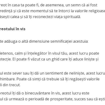
reot în casa ta poate fi, de asemenea, un semn că ai fost
credință și că este momentul să te întorci la valorile religioas
sești calea și să îți reconectezi viața spirituală.
eotului în vis
te adăuga o altă dimensiune semnificației acestuia:
etenos, calm și înțelegător în visul tău, acest lucru poate
ție. El poate fi văzut ca un ghid care îți aduce liniște și
l este sever sau îți dă un sentiment de neliniște, acest lucru
himbare. Poate că simți că trebuie să îți regăsești valorile
i din trecut.
eotul îți dă o binecuvântare în vis, acest lucru este
ul că urmează o perioadă de prosperitate, succes sau că ești