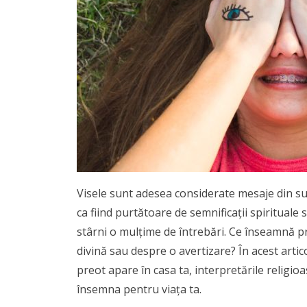
Visele sunt adesea considerate mesaje din subc
ca fiind purtătoare de semnificații spirituale 
stârni o mulțime de întrebări. Ce înseamnă p
divină sau despre o avertizare? În acest artico
preot apare în casa ta, interpretările religioa
însemna pentru viața ta.