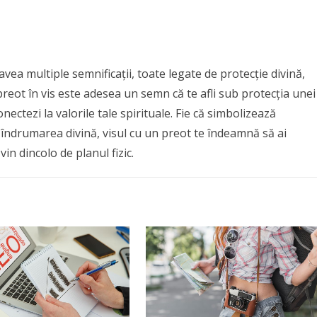
avea multiple semnificații, toate legate de protecție divină,
preot în vis este adesea un semn că te afli sub protecția unei
ectezi la valorile tale spirituale. Fie că simbolizează
u îndrumarea divină, visul cu un preot te îndeamnă să ai
in dincolo de planul fizic.