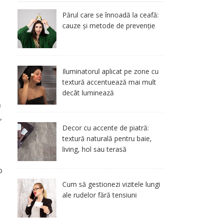
Părul care se înnoadă la ceafă:
cauze și metode de prevenție
Iluminatorul aplicat pe zone cu
textură accentuează mai mult
decât luminează
ă
,
Decor cu accente de piatră:
textură naturală pentru baie,
living, hol sau terasă
o
Cum să gestionezi vizitele lungi
ale rudelor fără tensiuni