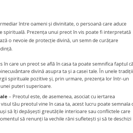
termediar între oameni și divinitate, o persoană care aduce
e spirituală. Prezența unui preot în vis poate fi interpretată
ază o nevoie de protecție divină, un semn de curățare
dință.
s în care un preot se află în casa ta poate semnifica faptul c
inecuvântare divină asupra ta și a casei tale. În unele tradiții
gii spirituale pozitive și, prin urmare, prezența lor într-un
a unei puteri superioare.
uale
– Preotul este, de asemenea, asociat cu iertarea
 visul tău preotul vine în casa ta, acest lucru poate semnala 
uși să îți depășești greutățile interioare sau conflictele care
mentul să renunți la vechile răni sufletești și să te deschizi