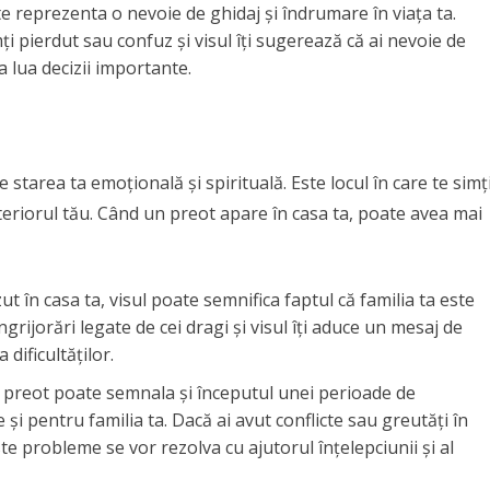
te reprezenta o nevoie de ghidaj și îndrumare în viața ta.
ți pierdut sau confuz și visul îți sugerează că ai nevoie de
a lua decizii importante.
 starea ta emoțională și spirituală. Este locul în care te simț
interiorul tău. Când un preot apare în casa ta, poate avea mai
t în casa ta, visul poate semnifica faptul că familia ta este
ngrijorări legate de cei dragi și visul îți aduce un mesaj de
 dificultăților.
 preot poate semnala și începutul unei perioade de
și pentru familia ta. Dacă ai avut conflicte sau greutăți în
ste probleme se vor rezolva cu ajutorul înțelepciunii și al