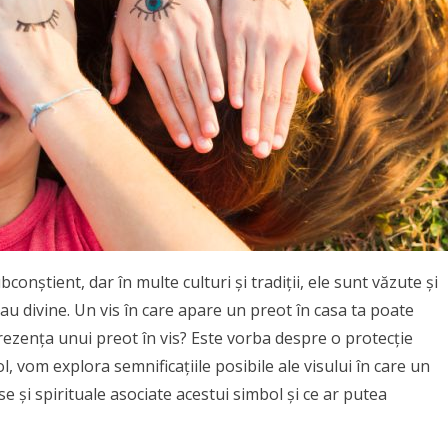
onștient, dar în multe culturi și tradiții, ele sunt văzute și
sau divine. Un vis în care apare un preot în casa ta poate
rezența unui preot în vis? Este vorba despre o protecție
l, vom explora semnificațiile posibile ale visului în care un
se și spirituale asociate acestui simbol și ce ar putea