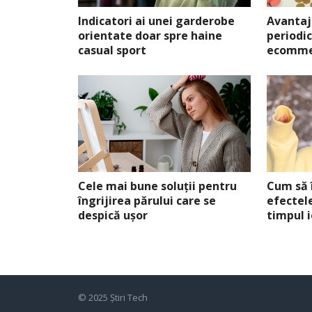
Indicatori ai unei garderobe
Avantaj
orientate doar spre haine
periodi
casual sport
ecomme
Cele mai bune soluții pentru
Cum să î
îngrijirea părului care se
efectele
despică ușor
timpul i
© 2025
Știri Tech