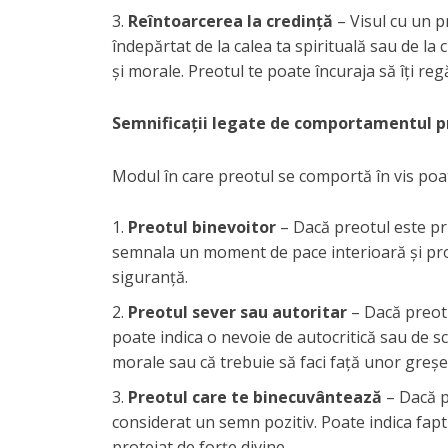
Reîntoarcerea la credință
– Visul cu un p
îndepărtat de la calea ta spirituală sau de la 
și morale. Preotul te poate încuraja să îți regă
Semnificații legate de comportamentul pr
Modul în care preotul se comportă în vis poa
Preotul binevoitor
– Dacă preotul este pri
semnala un moment de pace interioară și protec
siguranță.
Preotul sever sau autoritar
– Dacă preotu
poate indica o nevoie de autocritică sau de sc
morale sau că trebuie să faci față unor greșel
Preotul care te binecuvântează
– Dacă pr
considerat un semn pozitiv. Poate indica fapt
protejat de forțe divine.