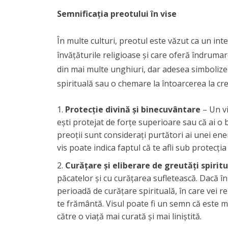
Semnificația preotului în vise
În multe culturi, preotul este văzut ca un in
învățăturile religioase și care oferă îndrumar
din mai multe unghiuri, dar adesea simbolize
spirituală sau o chemare la întoarcerea la cre
Protecție divină și binecuvântare
– Un vi
ești protejat de forțe superioare sau că ai o b
preoții sunt considerați purtători ai unei ener
vis poate indica faptul că te afli sub protecți
Curățare și eliberare de greutăți spirit
păcatelor și cu curățarea sufletească. Dacă în
perioadă de curățare spirituală, în care vei re
te frământă. Visul poate fi un semn că este mo
către o viață mai curată și mai liniștită.