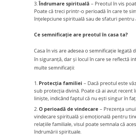
Îndrumare spirituală
– Preotul în vis poa
Poate că treci printr-o perioadă în care te sim
înțelepciune spirituală sau de sfaturi pentru 
Ce semnificație are preotul în casa ta?
Casa în vis are adesea o semnificație legată de
în siguranță, dar și locul în care se reflectă 
multe semnificații:
Protecția familiei
– Dacă preotul este văzu
sub protecția divină. Poate că ai avut recent î
liniște, indicând faptul că nu ești singur în fața
O perioadă de vindecare
– Prezența unui
vindecare spirituală și emoțională pentru tine 
relațiile familiale, visul poate semnala că ace
îndrumării spirituale.