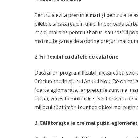
Pentru a evita prețurile mari și pentru a te as
biletele și cazarea din timp. În perioada sărb
rapid, mai ales pentru zboruri sau cazări popu
mai multe șanse de a obține prețuri mai bune 
Fii flexibil cu datele de călătorie
Dacă ai un program flexibil, încearcă să eviți c
Crăciun sau în ajunul Anului Nou. De obicei, z
foarte aglomerate, iar prețurile sunt mai mar
târziu, vei evita mulțimile și vei beneficia de
mijlocul săptămânii sunt de obicei mai puțin
Călătorește la ore mai puțin aglomera