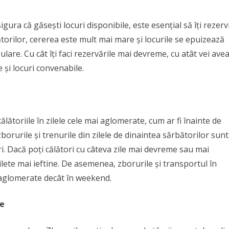
igura că găsești locuri disponibile, este esențial să îți rezerv
ătorilor, cererea este mult mai mare și locurile se epuizează
lare. Cu cât îți faci rezervările mai devreme, cu atât vei ave
și locuri convenabile.
ălătoriile în zilele cele mai aglomerate, cum ar fi înainte de
borurile și trenurile din zilele de dinaintea sărbătorilor sunt
i. Dacă poți călători cu câteva zile mai devreme sau mai
 bilete mai ieftine. De asemenea, zborurile și transportul în
 aglomerate decât în weekend.
te