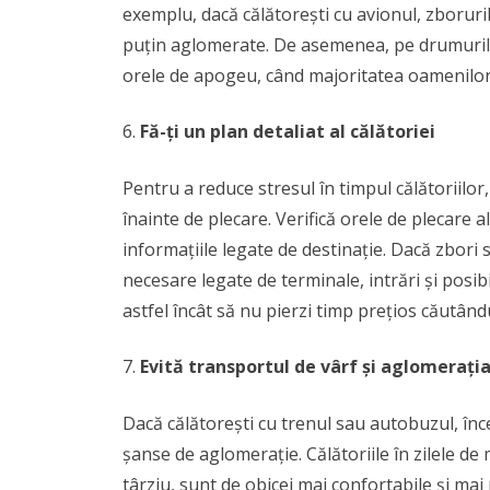
exemplu, dacă călătorești cu avionul, zborur
puțin aglomerate. De asemenea, pe drumurile 
orele de apogeu, când majoritatea oamenilor 
Fă-ți un plan detaliat al călătoriei
Pentru a reduce stresul în timpul călătoriilor
înainte de plecare. Verifică orele de plecare a
informațiile legate de destinație. Dacă zbori s
necesare legate de terminale, intrări și posibil
astfel încât să nu pierzi timp prețios căutând
Evită transportul de vârf și aglomerați
Dacă călătorești cu trenul sau autobuzul, încea
șanse de aglomerație. Călătoriile în zilele d
târziu, sunt de obicei mai confortabile și ma