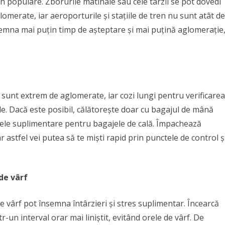
in populare. Zborurile matinale sau cele târzii se pot dovedi
omerate, iar aeroporturile și stațiile de tren nu sunt atât de
însemna mai puțin timp de așteptare și mai puțină aglomerație
e sunt extrem de aglomerate, iar cozi lungi pentru verificarea
le. Dacă este posibil, călătorește doar cu bagajul de mână
xele suplimentare pentru bagajele de cală. Împachează
iar astfel vei putea să te miști rapid prin punctele de control ș
 de vârf
de vârf pot însemna întârzieri și stres suplimentar. Încearcă
într-un interval orar mai liniștit, evitând orele de vârf. De