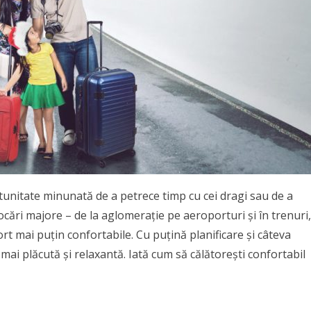
rtunitate minunată de a petrece timp cu cei dragi sau de a
vocări majore – de la aglomerație pe aeroporturi și în trenuri,
ort mai puțin confortabile. Cu puțină planificare și câteva
lt mai plăcută și relaxantă. Iată cum să călătorești confortabil