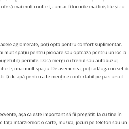
 oferă mai mult confort, cum ar fi locurile mai liniștite și cu
ioadele aglomerate, poți opta pentru confort suplimentar.
mai mult spațiu pentru picioare sau optează pentru un loc la
getul îți permite. Dacă mergi cu trenul sau autobuzul,
onfort și mai mult spațiu. De asemenea, poți adăuga un set d
 sticlă de apă pentru a te menține confortabil pe parcursul
cvente, așa că este important să fii pregătit. Ia cu tine în
 față întârzierilor: o carte, muzică, jocuri pe telefon sau un