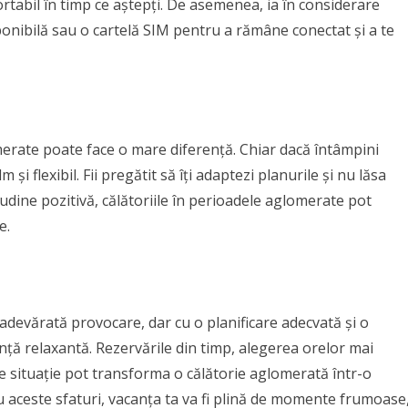
fortabil în timp ce aștepți. De asemenea, ia în considerare
ponibilă sau o cartelă SIM pentru a rămâne conectat și a te
omerate poate face o mare diferență. Chiar dacă întâmpini
și flexibil. Fii pregătit să îți adaptezi planurile și nu lăsa
itudine pozitivă, călătoriile în perioadele aglomerate pot
e.
o adevărată provocare, dar cu o planificare adecvată și o
anță relaxantă. Rezervările din timp, alegerea orelor mai
ice situație pot transforma o călătorie aglomerată într-o
u aceste sfaturi, vacanța ta va fi plină de momente frumoase