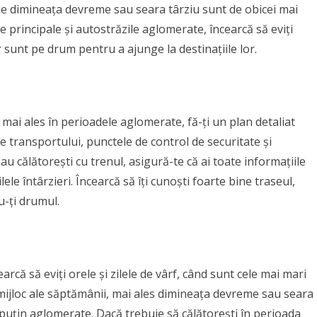
ile dimineața devreme sau seara târziu sunt de obicei mai
principale și autostrăzile aglomerate, încearcă să eviți
sunt pe drum pentru a ajunge la destinațiile lor.
, mai ales în perioadele aglomerate, fă-ți un plan detaliat
le transportului, punctele de control de securitate și
au călătorești cu trenul, asigură-te că ai toate informațiile
ele întârzieri. Încearcă să îți cunoști foarte bine traseul,
u-ți drumul.
a
rcă să eviți orele și zilele de vârf, când sunt cele mai mari
e mijloc ale săptămânii, mai ales dimineața devreme sau seara
i puțin aglomerate. Dacă trebuie să călătorești în perioada