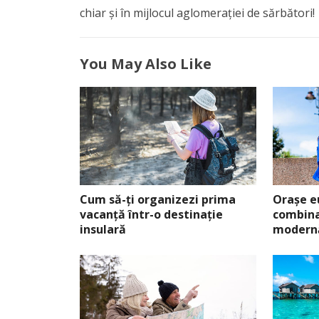
chiar și în mijlocul aglomerației de sărbători!
You May Also Like
Cum să-ți organizezi prima
Orașe e
vacanță într-o destinație
combina
insulară
modern