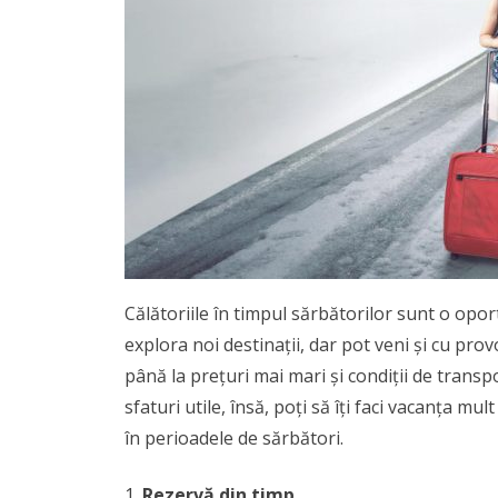
Călătoriile în timpul sărbătorilor sunt o opo
explora noi destinații, dar pot veni și cu pro
până la prețuri mai mari și condiții de transp
sfaturi utile, însă, poți să îți faci vacanța mu
în perioadele de sărbători.
Rezervă din timp