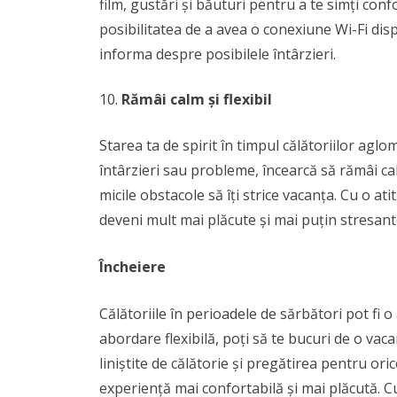
film, gustări și băuturi pentru a te simți con
posibilitatea de a avea o conexiune Wi-Fi dis
informa despre posibilele întârzieri.
Rămâi calm și flexibil
Starea ta de spirit în timpul călătoriilor agl
întârzieri sau probleme, încearcă să rămâi calm 
micile obstacole să îți strice vacanța. Cu o at
deveni mult mai plăcute și mai puțin stresant
Încheiere
Călătoriile în perioadele de sărbători pot fi 
abordare flexibilă, poți să te bucuri de o vac
liniștite de călătorie și pregătirea pentru or
experiență mai confortabilă și mai plăcută. C