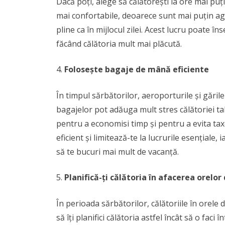
Dacă poți, alege să călătorești la ore mai puț
mai confortabile, deoarece sunt mai puțin agl
pline ca în mijlocul zilei. Acest lucru poate 
făcând călătoria mult mai plăcută.
Folosește bagaje de mână eficiente
În timpul sărbătorilor, aeroporturile și găril
bagajelor pot adăuga mult stres călătoriei ta
pentru a economisi timp și pentru a evita ta
eficient și limitează-te la lucrurile esențiale, 
să te bucuri mai mult de vacanță.
Planifică-ți călătoria în afacerea orelor
În perioada sărbătorilor, călătoriile în orele 
să îți planifici călătoria astfel încât să o faci 