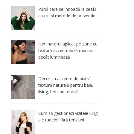
Părul care se înnoadă la ceafă:
i
cauze și metode de prevenție
a
Iluminatorul aplicat pe zone cu
textură accentuează mai mult
decât luminează
Decor cu accente de piatră:
textură naturală pentru baie,
living, hol sau terasă
Cum să gestionezi vizitele lungi
ale rudelor fără tensiuni