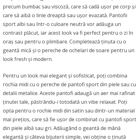
precum bumbac sau viscoză, care să cadă ușor pe corp și
care să aibă o linie dreaptă sau ușor evazată. Pantofii
sport albi sau într-o culoare neutră vor adăuga un
contrast plăcut, iar acest look va fi perfect pentru o zi în
oraș sau pentru o plimbare. Completează ținuta cu o
geantă mică și o pereche de ochelari de soare pentru un
look fresh și modern.
Pentru un look mai elegant și sofisticat, poți combina
rochia midi cu o pereche de pantofi sport din piele sau cu
detalii metalice. Aceste pantofi adaugă un aer mai rafinat
ținutei tale, păstrându-i totodată un vibe relaxat. Poți
opta pentru o rochie midi din satin sau dintr-un material
mai prețios, care să fie ușor de combinat cu pantofi sport
din piele albă sau gri. Adăugând o geantă de mână
elegantă și câteva bijuterii simple, vei obține o ținută