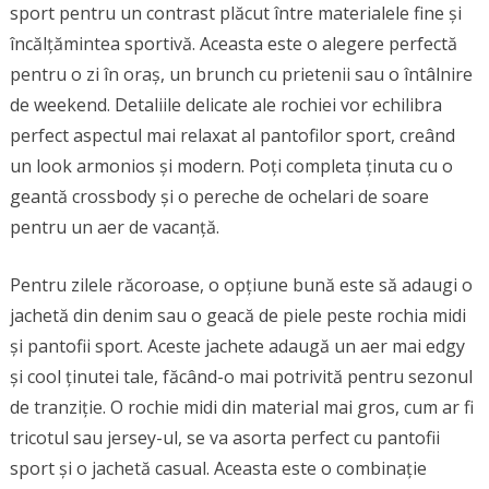
sport pentru un contrast plăcut între materialele fine și
încălțămintea sportivă. Aceasta este o alegere perfectă
pentru o zi în oraș, un brunch cu prietenii sau o întâlnire
de weekend. Detaliile delicate ale rochiei vor echilibra
perfect aspectul mai relaxat al pantofilor sport, creând
un look armonios și modern. Poți completa ținuta cu o
geantă crossbody și o pereche de ochelari de soare
pentru un aer de vacanță.
Pentru zilele răcoroase, o opțiune bună este să adaugi o
jachetă din denim sau o geacă de piele peste rochia midi
și pantofii sport. Aceste jachete adaugă un aer mai edgy
și cool ținutei tale, făcând-o mai potrivită pentru sezonul
de tranziție. O rochie midi din material mai gros, cum ar fi
tricotul sau jersey-ul, se va asorta perfect cu pantofii
sport și o jachetă casual. Aceasta este o combinație