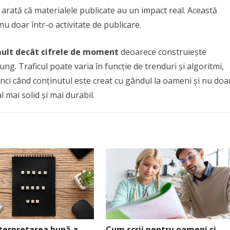
lor arată că materialele publicate au un impact real. Această
u doar într-o activitate de publicare.
 mult decât cifrele de moment
deoarece construiește
ung. Traficul poate varia în funcție de trenduri și algoritmi,
unci când conținutul este creat cu gândul la oameni și nu doa
al mai solid și mai durabil.
nterpretarea bună a
Cum scrii pentru oameni și