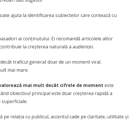
trebări sau sugestii.
oate ajuta la identificarea subiectelor care contează cu
asadori ai conținutului. Ei recomandă articolele altor
contribuie la creșterea naturală a audienței.
s decât traficul generat doar de un moment viral.
ult mai mare.
ii valorează mai mult decât cifrele de moment
este
 când obiectivul principal este doar creșterea rapidă a
 superficiale.
pe relația cu publicul, accentul cade pe claritate, utilitate și