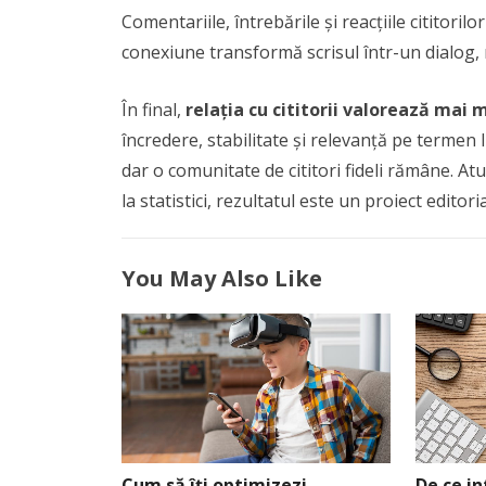
Comentariile, întrebările și reacțiile cititori
conexiune transformă scrisul într-un dialog, n
În final,
relația cu cititorii valorează mai
încredere, stabilitate și relevanță pe termen l
dar o comunitate de cititori fideli rămâne. At
la statistici, rezultatul este un proiect editori
You May Also Like
Cum să îți optimizezi
De ce i