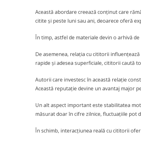
Această abordare creează conținut care rămâne
citite și peste luni sau ani, deoarece oferă expli
În timp, astfel de materiale devin o arhivă de 
De asemenea, relația cu cititorii influențează 
rapide și adesea superficiale, cititorii caută 
Autorii care investesc în această relație con
Această reputație devine un avantaj major p
Un alt aspect important este stabilitatea mot
măsurat doar în cifre zilnice, fluctuațiile pot
În schimb, interacțiunea reală cu cititorii ofe