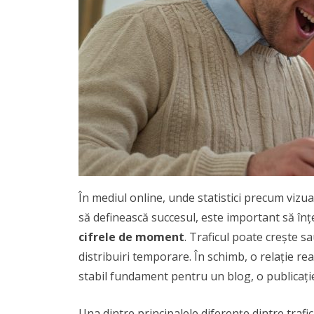
În mediul online, unde statistici precum vizual
să definească succesul, este important să în
cifrele de moment
. Traficul poate crește sa
distribuiri temporare. În schimb, o relație re
stabil fundament pentru un blog, o publicați
Una dintre principalele diferențe dintre trafic 