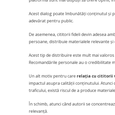
platformă sunt mai dispuși să ofere opinii, în
Acest dialog poate îmbunătăți conținutul și p
adevărat pentru public.
De asemenea, cititorii fideli devin adesea amb
persoane, distribuie materialele relevante și 
Acest tip de distribuire este mult mai valoro
Recomandările personale au o credibilitate m
Un alt motiv pentru care
relația cu cititor
impactul asupra calității conținutului. Atunci
traficului, există riscul de a produce materiale
În schimb, atunci când autorii se concentrează 
relevanță.