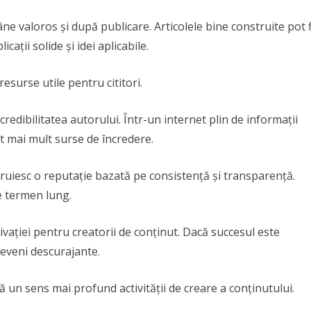
 valoros și după publicare. Articolele bine construite pot f
cații solide și idei aplicabile.
resurse utile pentru cititori.
credibilitatea autorului. Într-un internet plin de informații
tot mai mult surse de încredere.
struiesc o reputație bazată pe consistență și transparență.
e termen lung.
ivației pentru creatorii de conținut. Dacă succesul este
 deveni descurajante.
ră un sens mai profund activității de creare a conținutului.