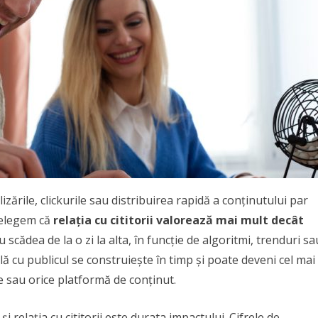
izările, clickurile sau distribuirea rapidă a conținutului par
țelegem că
relația cu cititorii valorează mai mult decât
u scădea de la o zi la alta, în funcție de algoritmi, trenduri sa
ală cu publicul se construiește în timp și poate deveni cel mai
e sau orice platformă de conținut.
și relația cu cititorii este durata impactului. Cifrele de