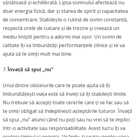
sănătoasă și echilibrată. Lipsa somnului afectează nu
doar energia fizică, dar și starea de spirit și capacitatea
de concentrare. Stabilește o rutină de somn constantă,
respectă orele de culcare și de trezire și creează un
mediu liniștit pentru a adormi mai ușor. Un somn de
calitate îți va îmbunătăți performanțele zilnice și te va
ajuta să te simți mult mai bine.
Învață să spui „nu”
Unul dintre obiceiurile care te poate ajuta să îți
îmbunătățești viața este să înveți să îți stabilești limite.
Nu trebuie să accepți toate cererile care ți se fac sau să
te simți obligat să îndeplinești așteptările tuturor. Învață
să spui „nu” atunci când nu poți sau nu vrei să te implici
într-o activitate sau responsabilitate. Acest lucru îți va
proteja timpul și energia, lăsându-ți spațiu pentru ceea