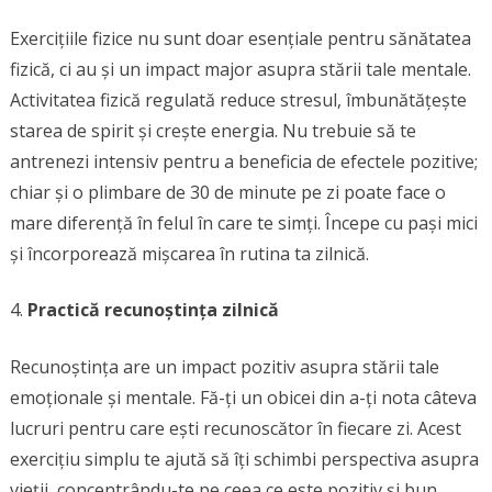
Exercițiile fizice nu sunt doar esențiale pentru sănătatea
fizică, ci au și un impact major asupra stării tale mentale.
Activitatea fizică regulată reduce stresul, îmbunătățește
starea de spirit și crește energia. Nu trebuie să te
antrenezi intensiv pentru a beneficia de efectele pozitive;
chiar și o plimbare de 30 de minute pe zi poate face o
mare diferență în felul în care te simți. Începe cu pași mici
și încorporează mișcarea în rutina ta zilnică.
Practică recunoștința zilnică
Recunoștința are un impact pozitiv asupra stării tale
emoționale și mentale. Fă-ți un obicei din a-ți nota câteva
lucruri pentru care ești recunoscător în fiecare zi. Acest
exercițiu simplu te ajută să îți schimbi perspectiva asupra
vieții, concentrându-te pe ceea ce este pozitiv și bun.