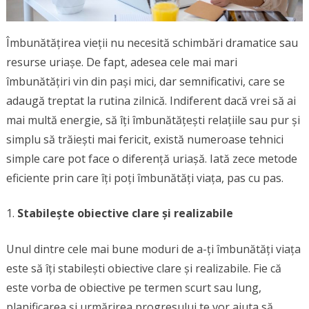
Îmbunătățirea vieții nu necesită schimbări dramatice sau
resurse uriașe. De fapt, adesea cele mai mari
îmbunătățiri vin din pași mici, dar semnificativi, care se
adaugă treptat la rutina zilnică. Indiferent dacă vrei să ai
mai multă energie, să îți îmbunătățești relațiile sau pur și
simplu să trăiești mai fericit, există numeroase tehnici
simple care pot face o diferență uriașă. Iată zece metode
eficiente prin care îți poți îmbunătăți viața, pas cu pas.
Stabilește obiective clare și realizabile
Unul dintre cele mai bune moduri de a-ți îmbunătăți viața
este să îți stabilești obiective clare și realizabile. Fie că
este vorba de obiective pe termen scurt sau lung,
planificarea și urmărirea progresului te vor ajuta să