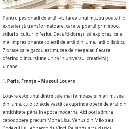
Pentru pasionații de artă, vizitarea unui muzeu poate fi o
experiență transformatoare, care te poartă prin epoci,
stiluri și culturi diferite. Dacă îți dorești să explorezi cele
mai impresionante colecții de artă din lume, iată o listă cu
7 orașe care găzduiesc muzee de neegalat, fiecare
oferind o incursiune unică în universul creativității
umane.
Paris, Franța – Muzeul Louvre
Louvre este unul dintre cele mai faimoase și mari muzee
din lume, cu o colecție vastă ce cuprinde opere de artă din
antichitate până în epoca modernă. Aici poți admira
capodopere precum Mona Lisa, Venus din Milo sau
Codexul lui Leonardo da Vinci. Pe lângă artă clasică,