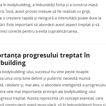
 în bodybuilding, a îmbunătăți forța și a construi masă
ă. Însă, acest proces trebuie să fie realizat cu grijă,
 o creștere rapidă și nesigură a intensității poate duce la
ări. Este important să abordezi acest aspect treptat și să
ehnici corecte pentru a evita supraîncărcarea…
rtanța progresului treptat în
building
 bodybuilding-ului, succesul nu vine peste noapte.
a unui corp bine definit și puternic necesită muncă
ă, răbdare și, mai ales, o abordare inteligentă a progresului
tre cele mai importante principii ale bodybuilding-ului
gresul treptat. Acesta reprezintă un concept esențial, care
 să construiești masă musculară, să îți îmbunătățești forța și