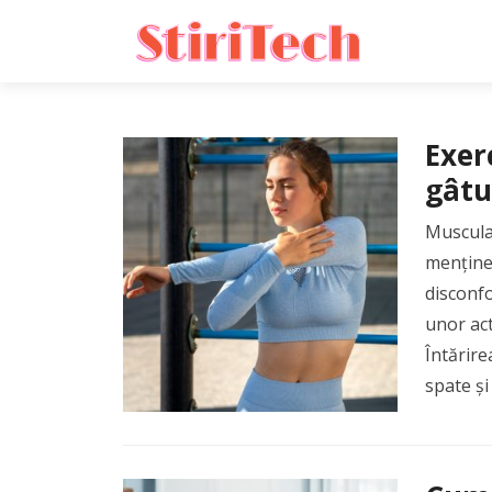
Exer
gâtu
Musculat
menținer
disconfo
unor act
Întărire
spate și