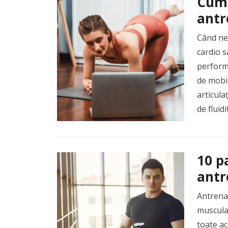
Cum 
antr
Când ne
cardio s
performa
de mobil
articula
de fluid
10 p
antr
Antrena
muscular
toate ac