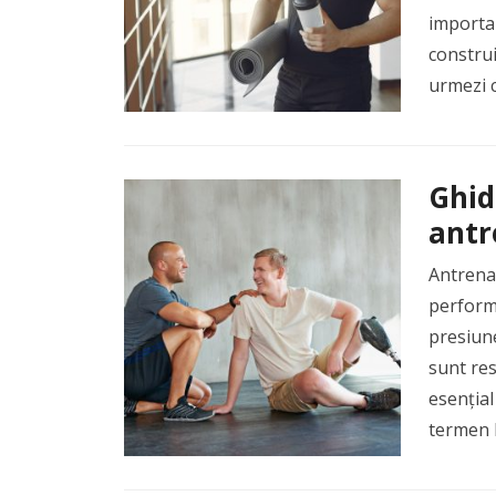
importan
construi
urmezi c
Ghid
antr
Antrena
performa
presiune
sunt res
esențial
termen 