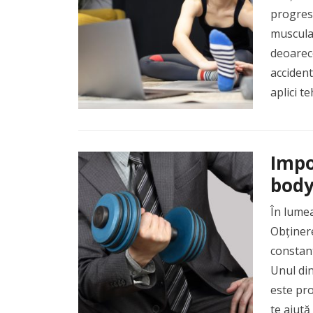
progresa
muscular
deoarece
accident
aplici t
Impo
body
În lumea
Obținere
constant
Unul din
este pro
te ajută