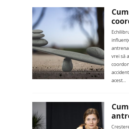
Cum 
coor
Echilibr
influenț
antrenam
vrei să 
coordonă
accident
acest…
Cum 
antr
Creștere