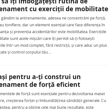
să îți îmbogățești rutina de
enament cu exerciții de mobilitate
 gândim la antrenamente, adesea ne concentrăm pe forță,
au tonifiere, dar un element esențial care face diferența în
nța și prevenția accidentărilor este mobilitatea. Exercițiile
itate sunt acele mișcări care îți permit să-ți folosești
țiile într-un mod complet, fără restricții, și care aduc un plus
itate și control corpului tău….
ași pentru a-ți construi un
enament de forță eficient
mentele de forță sunt esențiale pentru dezvoltarea masei
e, creșterea forței și îmbunătățirea sănătății generale. Cu
estea, pentru a obține cele mai bune rezultate, este