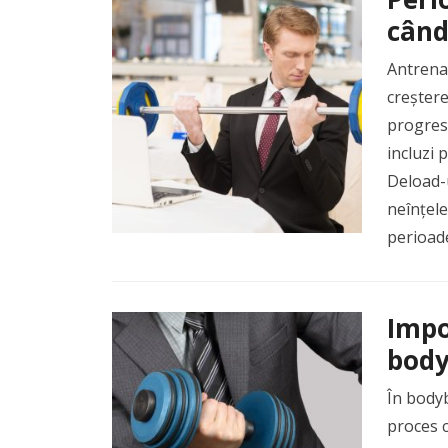
când
Antrena
creștere
progresa
incluzi
Deload-u
neînțele
perioad
Impo
body
În body
proces c