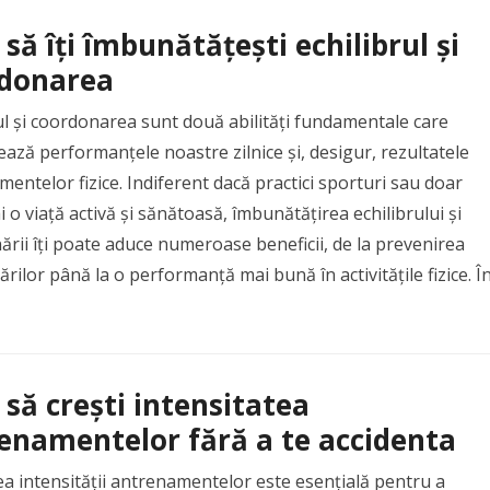
să îți îmbunătățești echilibrul și
donarea
ul și coordonarea sunt două abilități fundamentale care
ează performanțele noastre zilnice și, desigur, rezultatele
entelor fizice. Indiferent dacă practici sporturi sau doar
ai o viață activă și sănătoasă, îmbunătățirea echilibrului și
rii îți poate aduce numeroase beneficii, de la prevenirea
ărilor până la o performanță mai bună în activitățile fizice. Î
să crești intensitatea
enamentelor fără a te accidenta
a intensității antrenamentelor este esențială pentru a