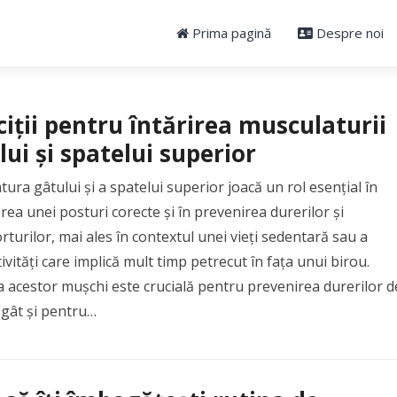
Prima pagină
Despre noi
ciții pentru întărirea musculaturii
lui și spatelui superior
ura gâtului și a spatelui superior joacă un rol esențial în
ea unei posturi corecte și în prevenirea durerilor și
rturilor, mai ales în contextul unei vieți sedentară sau a
ivități care implică mult timp petrecut în fața unui birou.
a acestor mușchi este crucială pentru prevenirea durerilor d
 gât și pentru…