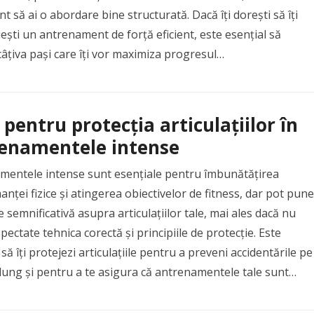
t să ai o abordare bine structurată. Dacă îți dorești să îți
ești un antrenament de forță eficient, este esențial să
âțiva pași care îți vor maximiza progresul…
 pentru protecția articulațiilor în
enamentele intense
mentele intense sunt esențiale pentru îmbunătățirea
nței fizice și atingerea obiectivelor de fitness, dar pot pune
 semnificativă asupra articulațiilor tale, mai ales dacă nu
pectate tehnica corectă și principiile de protecție. Este
 să îți protejezi articulațiile pentru a preveni accidentările pe
lung și pentru a te asigura că antrenamentele tale sunt…