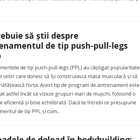
rebuie să știi despre
enamentul de tip push-pull-legs
)
entele de tip push-pull-legs (PPL) au câștigat popularitate
l celor care doresc să își construiască masa musculară și să
unătățească forța. Acest tip de program de antrenament este
at astfel încât să vizeze grupuri mari de mușchi, folosind o
 eficientă și bine echilibrată. Dacă te întrebi ce presupune
mentul de tip PPL și cum…
oadele de deload în bodybuilding: