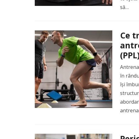
să…
Ce t
antr
(PPL
Antrenam
în rându
își îmb
structur
abordare
antrena
Peri