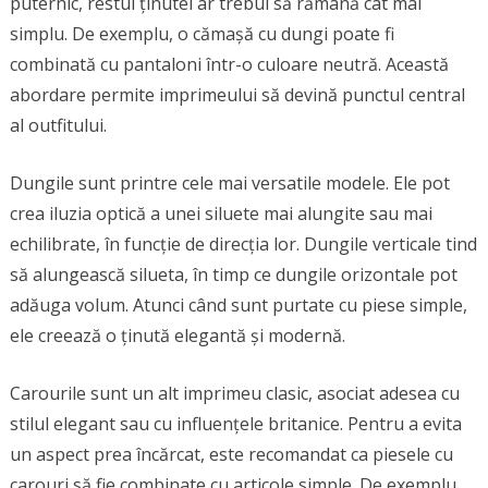
puternic, restul ținutei ar trebui să rămână cât mai
simplu. De exemplu, o cămașă cu dungi poate fi
combinată cu pantaloni într-o culoare neutră. Această
abordare permite imprimeului să devină punctul central
al outfitului.
Dungile sunt printre cele mai versatile modele. Ele pot
crea iluzia optică a unei siluete mai alungite sau mai
echilibrate, în funcție de direcția lor. Dungile verticale tind
să alungească silueta, în timp ce dungile orizontale pot
adăuga volum. Atunci când sunt purtate cu piese simple,
ele creează o ținută elegantă și modernă.
Carourile sunt un alt imprimeu clasic, asociat adesea cu
stilul elegant sau cu influențele britanice. Pentru a evita
un aspect prea încărcat, este recomandat ca piesele cu
carouri să fie combinate cu articole simple. De exemplu,