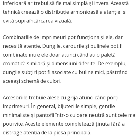
inferioară ar trebui să fie mai simplă și invers. Această
tehnică creează o distribuție armonioasă a atenției și
evită supraîncărcarea vizuală.
Combinațiile de imprimeuri pot funcționa și ele, dar
necesită atenție. Dungile, carourile și bulinele pot fi
combinate între ele doar atunci când au o paletă
cromatică similară și dimensiuni diferite. De exemplu,
dungile subțiri pot fi asociate cu buline mici, păstrând
aceeași schemă de culori.
Accesoriile trebuie alese cu grijă atunci când porți
imprimeuri. În general, bijuteriile simple, gențile
minimaliste și pantofii într-o culoare neutră sunt cele mai
potrivite. Aceste elemente completează ținuta fără a
distrage atenția de la piesa principală.