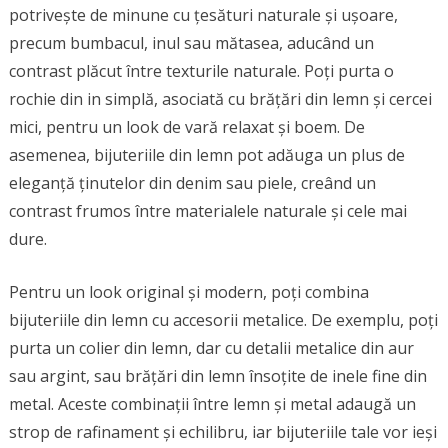
potrivește de minune cu țesături naturale și ușoare,
precum bumbacul, inul sau mătasea, aducând un
contrast plăcut între texturile naturale. Poți purta o
rochie din in simplă, asociată cu brățări din lemn și cercei
mici, pentru un look de vară relaxat și boem. De
asemenea, bijuteriile din lemn pot adăuga un plus de
eleganță ținutelor din denim sau piele, creând un
contrast frumos între materialele naturale și cele mai
dure.
Pentru un look original și modern, poți combina
bijuteriile din lemn cu accesorii metalice. De exemplu, poți
purta un colier din lemn, dar cu detalii metalice din aur
sau argint, sau brățări din lemn însoțite de inele fine din
metal. Aceste combinații între lemn și metal adaugă un
strop de rafinament și echilibru, iar bijuteriile tale vor ieși