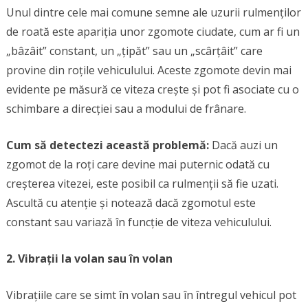
Unul dintre cele mai comune semne ale uzurii rulmenților
de roată este apariția unor zgomote ciudate, cum ar fi un
„bâzâit” constant, un „țipăt” sau un „scârțâit” care
provine din roțile vehiculului. Aceste zgomote devin mai
evidente pe măsură ce viteza crește și pot fi asociate cu o
schimbare a direcției sau a modului de frânare.
Cum să detectezi această problemă:
Dacă auzi un
zgomot de la roți care devine mai puternic odată cu
creșterea vitezei, este posibil ca rulmenții să fie uzati.
Ascultă cu atenție și notează dacă zgomotul este
constant sau variază în funcție de viteza vehiculului.
2. Vibrații la volan sau în volan
Vibrațiile care se simt în volan sau în întregul vehicul pot