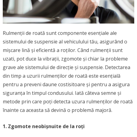
Rulmenții de roată sunt componente esențiale ale
sistemului de suspensie al vehiculului tău, asigurând o
mișcare lină și eficientă a roților. Când rulmenții sunt
uzati, pot duce la vibrații, zgomote și chiar la probleme
grave ale sistemului de direcție și suspensie. Detectarea
din timp a uzurii rulmenților de roată este esențială
pentru a preveni daune costisitoare și pentru a asigura
siguranța în timpul condusului. Iată câteva semne și
metode prin care poți detecta uzura rulmenților de roată
înainte ca aceasta să devină o problemă majoră.
1. Zgomote neobișnuite de la roți