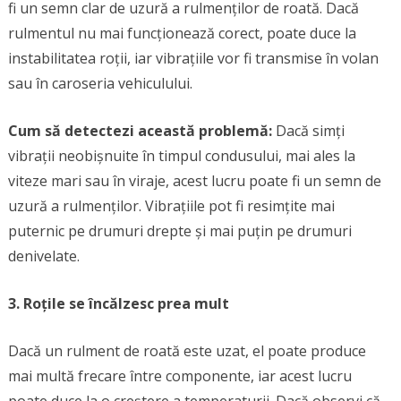
fi un semn clar de uzură a rulmenților de roată. Dacă
rulmentul nu mai funcționează corect, poate duce la
instabilitatea roții, iar vibrațiile vor fi transmise în volan
sau în caroseria vehiculului.
Cum să detectezi această problemă:
Dacă simți
vibrații neobișnuite în timpul condusului, mai ales la
viteze mari sau în viraje, acest lucru poate fi un semn de
uzură a rulmenților. Vibrațiile pot fi resimțite mai
puternic pe drumuri drepte și mai puțin pe drumuri
denivelate.
3. Roțile se încălzesc prea mult
Dacă un rulment de roată este uzat, el poate produce
mai multă frecare între componente, iar acest lucru
poate duce la o creștere a temperaturii. Dacă observi că