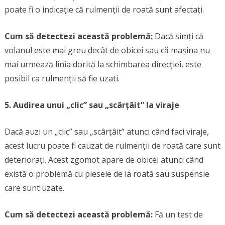
poate fi o indicație că rulmenții de roată sunt afectați.
Cum să detectezi această problemă:
Dacă simți că
volanul este mai greu decât de obicei sau că mașina nu
mai urmează linia dorită la schimbarea direcției, este
posibil ca rulmenții să fie uzati.
5. Audirea unui „clic” sau „scârțâit” la viraje
Dacă auzi un „clic” sau „scârțâit” atunci când faci viraje,
acest lucru poate fi cauzat de rulmenții de roată care sunt
deteriorați. Acest zgomot apare de obicei atunci când
există o problemă cu piesele de la roată sau suspensie
care sunt uzate.
Cum să detectezi această problemă:
Fă un test de