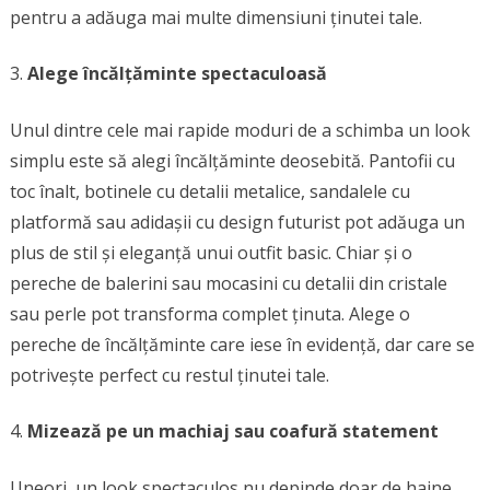
pentru a adăuga mai multe dimensiuni ținutei tale.
Alege încălțăminte spectaculoasă
Unul dintre cele mai rapide moduri de a schimba un look
simplu este să alegi încălțăminte deosebită. Pantofii cu
toc înalt, botinele cu detalii metalice, sandalele cu
platformă sau adidașii cu design futurist pot adăuga un
plus de stil și eleganță unui outfit basic. Chiar și o
pereche de balerini sau mocasini cu detalii din cristale
sau perle pot transforma complet ținuta. Alege o
pereche de încălțăminte care iese în evidență, dar care se
potrivește perfect cu restul ținutei tale.
Mizează pe un machiaj sau coafură statement
Uneori, un look spectaculos nu depinde doar de haine.