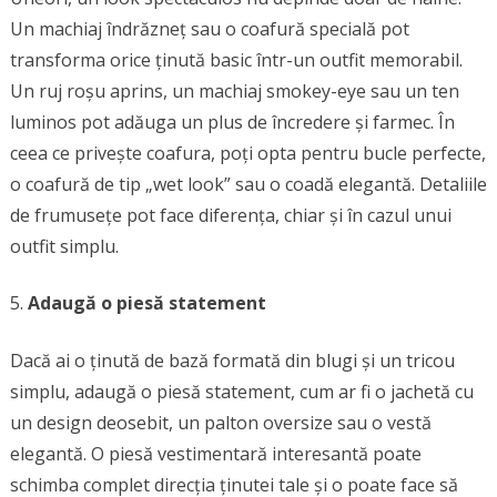
Un machiaj îndrăzneț sau o coafură specială pot
transforma orice ținută basic într-un outfit memorabil.
Un ruj roșu aprins, un machiaj smokey-eye sau un ten
luminos pot adăuga un plus de încredere și farmec. În
ceea ce privește coafura, poți opta pentru bucle perfecte,
o coafură de tip „wet look” sau o coadă elegantă. Detaliile
de frumusețe pot face diferența, chiar și în cazul unui
outfit simplu.
Adaugă o piesă statement
Dacă ai o ținută de bază formată din blugi și un tricou
simplu, adaugă o piesă statement, cum ar fi o jachetă cu
un design deosebit, un palton oversize sau o vestă
elegantă. O piesă vestimentară interesantă poate
schimba complet direcția ținutei tale și o poate face să