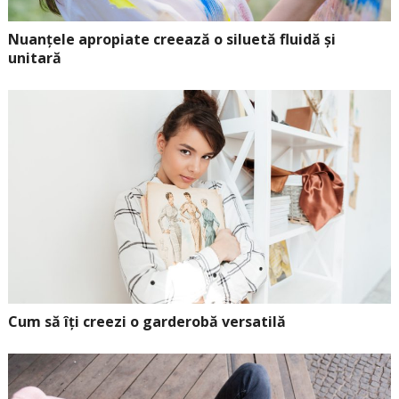
Nuanțele apropiate creează o siluetă fluidă și
unitară
Cum să îți creezi o garderobă versatilă