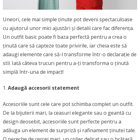
Uneori, cele mai simple ținute pot deveni spectaculoase
cu ajutorul unor mici ajustări și detalii care fac diferența.
Un outfit basic poate fi baza perfectă pentru a crea o
ținută care să capteze toate privirile, iar cheia este să
adaugi elemente care să-l transforme într-o declarație de
stil. Iată câteva trucuri pentru a-ți transforma o ținută
simplă într-una de impact!
Adaugă accesorii statement
Accesoriile sunt cele care pot schimba complet un outfit.
De la bijuterii mari, la ceasuri elegante sau o geantă cu
design deosebit, accesoriile sunt perfecte pentru a
adăuga un element de surpriză și rafinament ținutei tale.
O pereche de cercei mari, un colier delicat sau o brățară