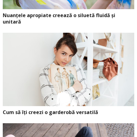
Nuanțele apropiate creează o siluetă fluidă și
unitară
Cum să îți creezi o garderobă versatilă