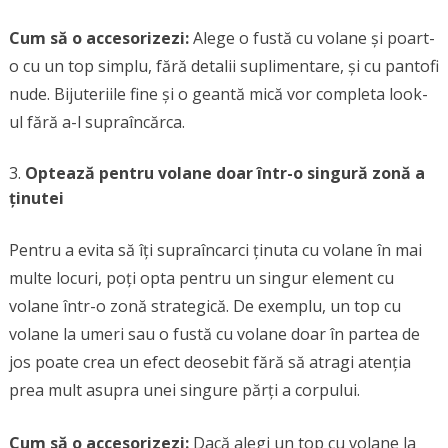
Cum să o accesorizezi:
Alege o fustă cu volane și poart-
o cu un top simplu, fără detalii suplimentare, și cu pantofi
nude. Bijuteriile fine și o geantă mică vor completa look-
ul fără a-l supraîncărca.
Optează pentru volane doar într-o singură zonă a
ținutei
Pentru a evita să îți supraîncarci ținuta cu volane în mai
multe locuri, poți opta pentru un singur element cu
volane într-o zonă strategică. De exemplu, un top cu
volane la umeri sau o fustă cu volane doar în partea de
jos poate crea un efect deosebit fără să atragi atenția
prea mult asupra unei singure părți a corpului.
Cum să o accesorizezi:
Dacă alegi un top cu volane la