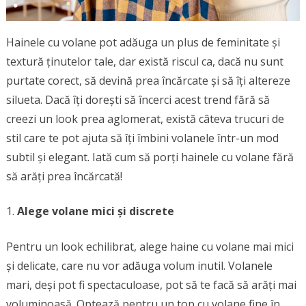
Hainele cu volane pot adăuga un plus de feminitate și
textură ținutelor tale, dar există riscul ca, dacă nu sunt
purtate corect, să devină prea încărcate și să îți altereze
silueta. Dacă îți dorești să încerci acest trend fără să
creezi un look prea aglomerat, există câteva trucuri de
stil care te pot ajuta să îți îmbini volanele într-un mod
subtil și elegant. Iată cum să porți hainele cu volane fără
să arăți prea încărcată!
Alege volane mici și discrete
Pentru un look echilibrat, alege haine cu volane mai mici
și delicate, care nu vor adăuga volum inutil. Volanele
mari, deși pot fi spectaculoase, pot să te facă să arăți mai
voluminoasă. Optează pentru un top cu volane fine în