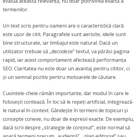
evalua această relevanță, nu doar potrivirea exactă a
termenilor.
Un text scris pentru oameni are o caracteristică clară:
este ușor de citit. Paragrafele sunt aerisite, ideile sunt
bine structurate, iar limbajul este natural. Dacă un
utilizator trebuie să „decodeze” textul, va părăsi pagina
rapid, iar acest comportament afectează performanța
SEO. Claritatea nu este doar un avantaj pentru cititor, ci
și un semnal pozitiv pentru motoarele de căutare.
Cuvintele-cheie rămân importante, dar modul în care le
folosești contează. În loc să le repeți artificial, integrează-
le natural în context. Gândește în termeni de topicuri și
concepte conexe, nu doar de expresii exacte. De exemplu,
dacă scrii despre „strategie de conținut”, este normal să
apară termeni precum „audiență”, „plan editorial” sau