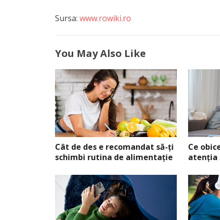
Sursa:
www.rowiki.ro
You May Also Like
Cât de des e recomandat să-ți
Ce obic
schimbi rutina de alimentație
atenția