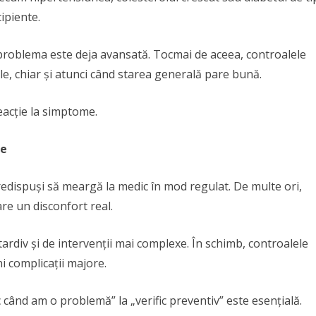
ipiente.
problema este deja avansată. Tocmai de aceea, controalele
le, chiar și atunci când starea generală pare bună.
eacție la simptome.
le
 predispuși să meargă la medic în mod regulat. De multe ori,
e un disconfort real.
ardiv și de intervenții mai complexe. În schimb, controalele
ni complicații majore.
când am o problemă” la „verific preventiv” este esențială.