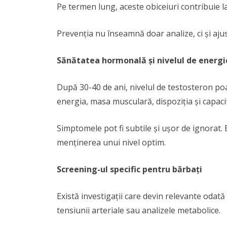
Pe termen lung, aceste obiceiuri contribuie la
Prevenția nu înseamnă doar analize, ci și ajus
Sănătatea hormonală și nivelul de energi
După 30-40 de ani, nivelul de testosteron poa
energia, masa musculară, dispoziția și capac
Simptomele pot fi subtile și ușor de ignorat. E
menținerea unui nivel optim.
Screening-ul specific pentru bărbați
Există investigații care devin relevante odat
tensiunii arteriale sau analizele metabolice.