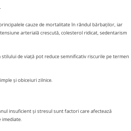
r
rincipalele cauze de mortalitate în rândul bărbaților, iar
 tensiune arterială crescută, colesterol ridicat, sedentarism
stilului de viață pot reduce semnificativ riscurile pe termen
mple și obiceiuri zilnice.
i
nul insuficient și stresul sunt factori care afectează
 imediate.