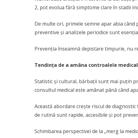
2, pot evolua fără simptome clare în stadii inc
De multe ori, primele semne apar abia când 
preventive și analizele periodice sunt esenția
Prevenția înseamnă depistare timpurie, nu r
Tendința de a amâna controalele medica
Statistic și cultural, bărbații sunt mai puțin
consultul medical este amânat până când apar
Această abordare crește riscul de diagnostic t
de rutină sunt rapide, accesibile și pot preve
Schimbarea perspectivei de la „merg la medic 