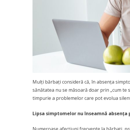
Mulți bărbați consideră că, în absența simpto
sănătatea nu se măsoară doar prin „cum te sim
timpurie a problemelor care pot evolua silenț
Lipsa simptomelor nu înseamnă absența 
Numeroase afecțiuni frecvente la bărbați, pr