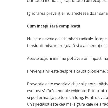
claritatea mentală și capacitatea de recupera
Ignorarea prevenției nu afectează doar sănăta
Cum începi fără complicații
Nu este nevoie de schimbări radicale. Începe 
tensiunii, mișcare regulată și o alimentație ec
Aceste acțiuni minime pot avea un impact ma
Prevenția nu este despre a căuta probleme, ci
Prevenția este esențială chiar și pentru bărb
evoluează fără semnale evidente. Prin controa
și performanța pe termen lung. Pentru evalu
un specialist este cea mai sigură cale de a fac