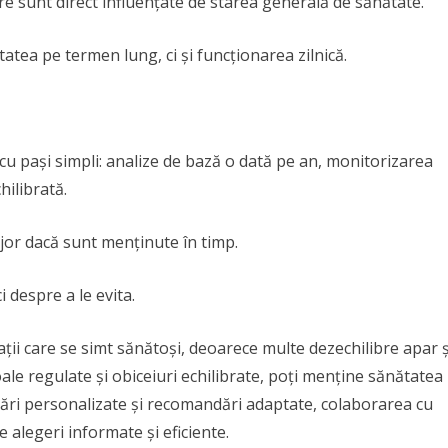
re sunt direct influențate de starea generală de sănătate.
tea pe termen lung, ci și funcționarea zilnică.
cu pași simpli: analize de bază o dată pe an, monitorizarea
hilibrată.
jor dacă sunt menținute în timp.
 despre a le evita.
ații care se simt sănătoși, deoarece multe dezechilibre apar ș
le regulate și obiceiuri echilibrate, poți menține sănătatea
ări personalizate și recomandări adaptate, colaborarea cu
e alegeri informate și eficiente.