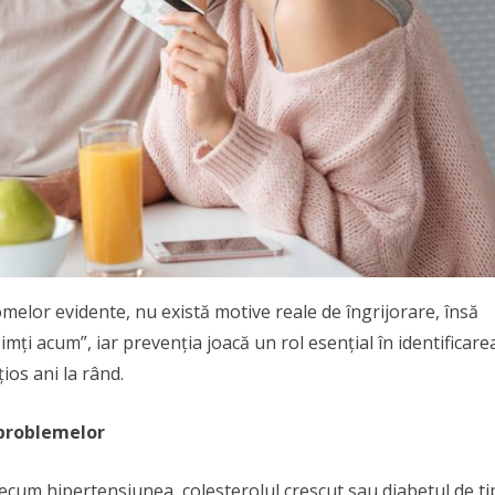
melor evidente, nu există motive reale de îngrijorare, însă
ți acum”, iar prevenția joacă un rol esențial în identificare
ios ani la rând.
problemelor
ecum hipertensiunea, colesterolul crescut sau diabetul de ti