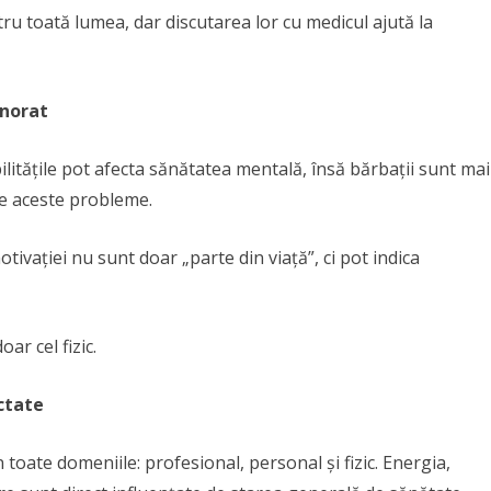
u toată lumea, dar discutarea lor cu medicul ajută la
gnorat
litățile pot afecta sănătatea mentală, însă bărbații sunt mai
te aceste probleme.
tivației nu sunt doar „parte din viață”, ci pot indica
ar cel fizic.
ctate
oate domeniile: profesional, personal și fizic. Energia,