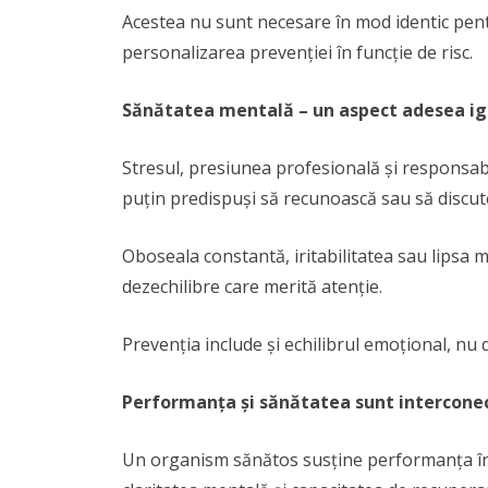
Acestea nu sunt necesare în mod identic pentr
personalizarea prevenției în funcție de risc.
Sănătatea mentală – un aspect adesea i
Stresul, presiunea profesională și responsabi
puțin predispuși să recunoască sau să discu
Oboseala constantă, iritabilitatea sau lipsa mo
dezechilibre care merită atenție.
Prevenția include și echilibrul emoțional, nu do
Performanța și sănătatea sunt intercone
Un organism sănătos susține performanța în t