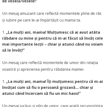
de veselă/vesele!”
Un mesaj amuzant care reflectă momentele pline de râs
și iubire pe care le-ai împărtășit cu mama ta.
„La mulți ani, mama! Mulțumesc că ai avut atâta
răbdare cu mine și pentru că m-ai făcut să învăț cele
mai importante lecții – chiar și atunci când nu voiam
să le învăț!”
Un mesaj care reflectă momentele de umor din relația
voastră și aprecierea pentru răbdarea mamei.
„La mulți ani, mama! Îți mulțumesc pentru că m-ai
învățat cum să fiu o persoană grozavă… chiar și
atunci când încercam să fiu un mic haos!”
Un mesaj jucăuș și plin de umor, care arată recunoștința