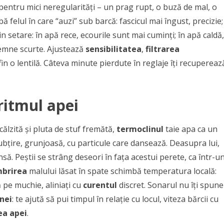
 pentru mici neregularități – un prag rupt, o buză de mal, o
 felul în care “auzi” sub barcă: fascicul mai îngust, precizie;
n setare: în apă rece, ecourile sunt mai cuminți; în apă caldă,
semne scurte. Ajustează
sensibilitatea
,
filtrarea
fin o lentilă. Câteva minute pierdute în reglaje îți recupereaz
ritmul apei
ncălzită și pluta de stuf fremătă,
termoclinul
taie apa ca un
subțire, grunjoasă, cu particule care dansează. Deasupra lui,
să. Peștii se strâng deseori în fața acestui perete, ca într-u
brirea
malului lăsat în spate schimbă temperatura locală:
ă pe muchie, aliniați cu
curentul
discret. Sonarul nu îți spune
nei
: te ajută să pui timpul în relație cu locul, viteza bărcii cu
ea apei
.