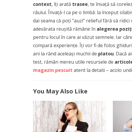
context
, îți arată
trasee
, te învață să corele
râului. Învață-l ca pe o limbă: la început silabis
dai seama că poți “auzi” relieful fără să ridic
adevărata reușită rămâne în
alegerea poziț
pentru locul în care ai văzut semnele. Iar când
compară experiențe. Îți vor fi de folos ghiduri
ani la rând aceleași muchii de
platou
. Dacă a
test, rămân mereu utile resursele de
articol
magazin pescuit
atent la detalii – acolo unde
You May Also Like