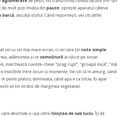
e aglomerate
de pești, nu transforma fundul lacului într-un
 de mult poți învăța din
pauze
: oprește aparatul câteva
e barcă
, ascultă stuful. Când repornești, vei citi altfel
cei cu cel mai mare ecran, ci cei care țin
note simple
.
unea, adâncimea și ce
semnătură
ai văzut pe sonar.
ă, marchează cuvinte-cheie: “prag rupt”, “groapă mică”, “mâ
fire invizibile între locuri și momente. Vei ști că în amurg, când
 m peste platou; dimineața, când apa e ca sticla, îți apar
știi se țin strâns de marginea vegetației.
e
care deschide o ușă către
liniștea de sub luciu
. Îți dă