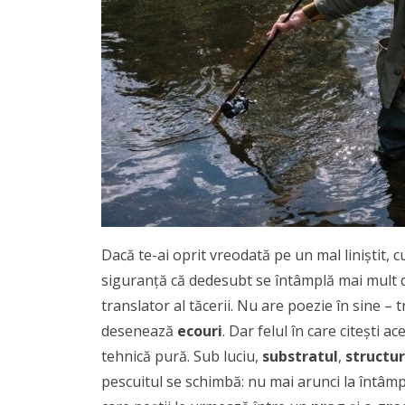
Dacă te-ai oprit vreodată pe un mal liniștit, c
siguranță că dedesubt se întâmplă mai mult d
translator al tăcerii. Nu are poezie în sine – 
desenează
ecouri
. Dar felul în care citești 
tehnică pură. Sub luciu,
substratul
,
structu
pescuitul se schimbă: nu mai arunci la întâmp