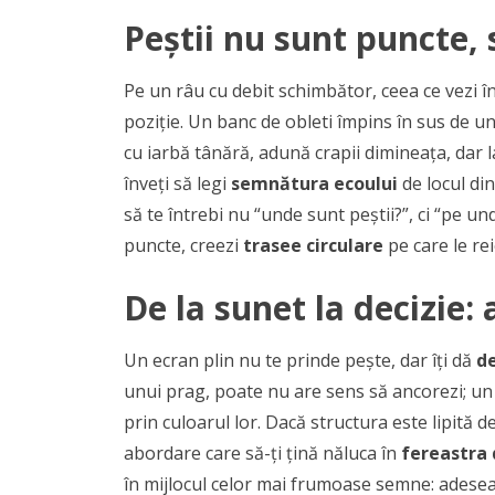
Peștii nu sunt puncte, 
Pe un râu cu debit schimbător, ceea ce vezi în
poziție. Un banc de obleti împins în sus de u
cu iarbă tânără, adună crapii dimineața, dar 
înveți să legi
semnătura ecoului
de locul din
să te întrebi nu “unde sunt peștii?”, ci “pe und
puncte, creezi
trasee circulare
pe care le rei
De la sunet la decizie: 
Un ecran plin nu te prinde pește, dar îți dă
de
unui prag, poate nu are sens să ancorezi; u
prin culoarul lor. Dacă structura este lipită d
abordare care să-ți țină năluca în
fereastra 
în mijlocul celor mai frumoase semne: adese