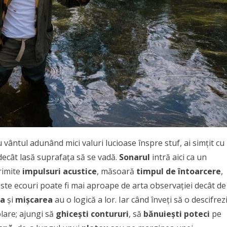
u vântul adunând mici valuri lucioase înspre stuf, ai simțit cu
ecât lasă suprafața să se vadă.
Sonarul
intră aici ca un
trimite
impulsuri acustice
, măsoară
timpul de întoarcere
,
aceste ecouri poate fi mai aproape de arta observației decât de
ra
și
mișcarea
au o logică a lor. Iar când înveți să o descifrezi
lare; ajungi să
ghicești contururi
, să
bănuiești poteci
pe