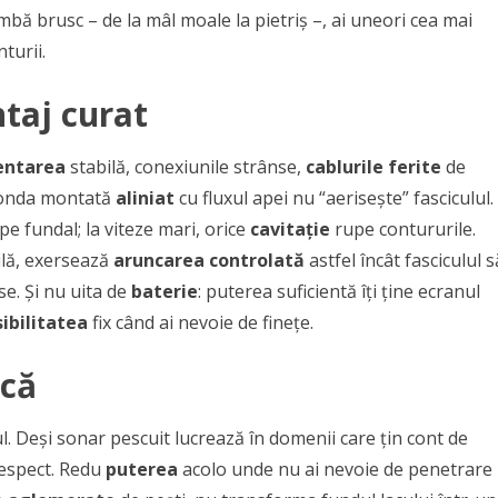
mbă brusc – de la mâl moale la pietriș –, ai uneori cea mai
turii.
ntaj curat
entarea
stabilă, conexiunile strânse,
cablurile ferite
de
 Sonda montată
aliniat
cu fluxul apei nu “aerisește” fasciculul.
 pe fundal; la viteze mari, orice
cavitație
rupe contururile.
ilă, exersează
aruncarea controlată
astfel încât fasciculul s
se. Și nu uita de
baterie
: puterea suficientă îți ține ecranul
ibilitatea
fix când ai nevoie de finețe.
ică
l. Deși sonar pescuit lucrează în domenii care țin cont de
espect. Redu
puterea
acolo unde nu ai nevoie de penetrare