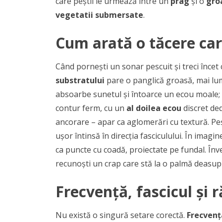
care peștii le urmează între un
prag
și o
gro
vegetatii submersate
.
Cum arată o tăcere car
Când pornești un sonar pescuit și treci încet
substratului
pare o panglică groasă, mai lum
absoarbe sunetul și întoarce un ecou moale; n
contur ferm, cu un
al doilea ecou
discret de
ancorare – apar ca aglomerări cu textură. Peșt
ușor întinsă în direcția fasciculului. În imagin
ca puncte cu coadă, proiectate pe fundal. Înv
recunoști un crap care stă la o palmă deasupra
Frecvență, fascicul și 
Nu există o singură setare corectă.
Frecvenț