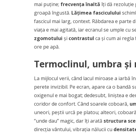
mai puține;
frecvența înaltă
îți dă rezoluție
groapă îngustă.
Lățimea fasciculului
schimbă
fascicul mai larg, context. Răbdarea e parte di
viața e mai agitată, iar ecranul se umple cu 
zgomotului
și
contrastul
ca și cum ai regla 
ore pe apă.
Termoclinul, umbra și 
La mijlocul verii, când lacul miroase a iarbă î
perete invizibil. Pe ecran, apare ca o bandă 
oxigenul e mai bogat; dedesubt, liniștea e den
coridor de confort. Când soarele coboară,
um
uneori, peștii urcă pe platou; alteori, coboar
“unde dau” magic, dar îți arată
structura sce
direcția vântului, vibrația nălucii cu
densitat