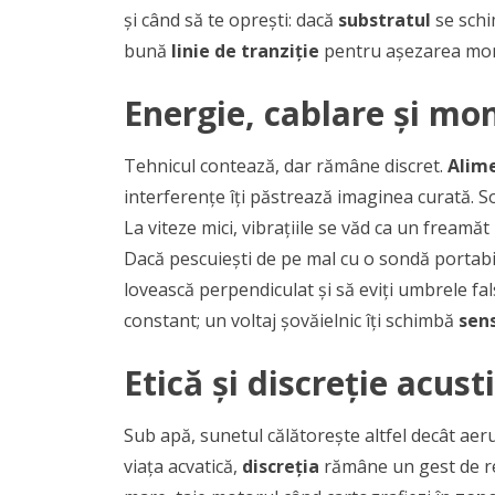
și când să te oprești: dacă
substratul
se schi
bună
linie de tranziție
pentru așezarea mon
Energie, cablare și mo
Tehnicul contează, dar rămâne discret.
Alim
interferențe îți păstrează imaginea curată.
La viteze mici, vibrațiile se văd ca un freamăt
Dacă pescuiești de pe mal cu o sondă portab
lovească perpendiculat și să eviți umbrele fal
constant; un voltaj șovăielnic îți schimbă
sens
Etică și discreție acust
Sub apă, sunetul călătorește altfel decât aeru
viața acvatică,
discreția
rămâne un gest de r