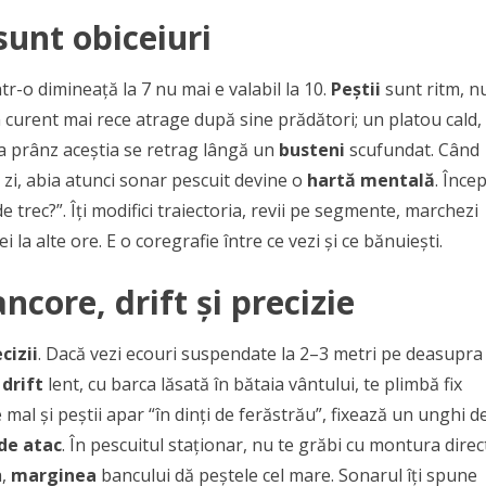
sunt obiceiuri
tr-o dimineață la 7 nu mai e valabil la 10.
Peștii
sunt ritm, n
n curent mai rece atrage după sine prădători; un platou cald,
la prânz aceștia se retrag lângă un
busteni
scufundat. Când
 zi, abia atunci sonar pescuit devine o
hartă mentală
. Încep
e trec?”. Îți modifici traiectoria, revii pe segmente, marchezi
ei la alte ore. E o coregrafie între ce vezi și ce bănuiești.
ancore, drift și precizie
cizii
. Dacă vezi ecouri suspendate la 2–3 metri pe deasupra
n
drift
lent, cu barca lăsată în bătaia vântului, te plimbă fix
e mal și peștii apar “în dinți de ferăstrău”, fixează un unghi d
de atac
. În pescuitul staționar, nu te grăbi cu montura direc
a,
marginea
bancului dă peștele cel mare. Sonarul îți spune