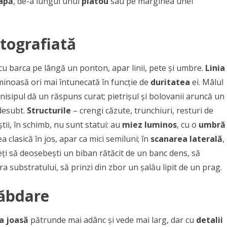
apă
, de-a lungul unui
platou
sau pe marginea unei
tografiată
 cu barca pe lângă un ponton, apar linii, pete și umbre.
Linia
inoasă ori mai întunecată în funcție de
duritatea
ei. Mâlul
isipul dă un răspuns curat; pietrișul și bolovanii aruncă un
desubt.
Structurile
– crengi căzute, trunchiuri, resturi de
ii, în schimb, nu sunt statui: au
miez luminos
, cu o
umbră
ea clasică în jos, apar ca mici semiluni; în
scanarea laterală
,
eți să deosebești un biban rătăcit de un banc dens, să
 substratului, să prinzi din zbor un șalău lipit de un prag.
răbdare
a joasă
pătrunde mai adânc și vede mai larg, dar cu
detalii