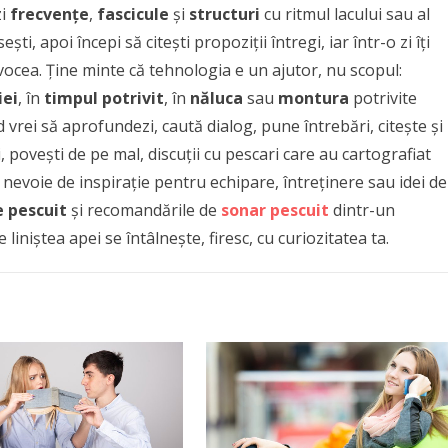
zi
frecvențe
,
fascicule
și
structuri
cu ritmul lacului sau al
ești, apoi începi să citești propoziții întregi, iar într-o zi îți
i vocea. Ține minte că tehnologia e un ajutor, nu scopul:
iei
, în
timpul potrivit
, în
năluca
sau
montura
potrivite
 vrei să aprofundezi, caută dialog, pune întrebări, citește și
, povești de pe mal, discuții cu pescari care au cartografiat
i nevoie de inspirație pentru echipare, întreținere sau idei de
e pescuit
și recomandările de
sonar pescuit
dintr-un
 liniștea apei se întâlnește, firesc, cu curiozitatea ta.