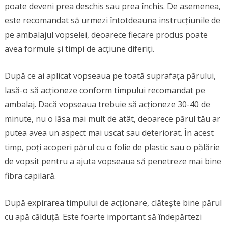
poate deveni prea deschis sau prea închis. De asemenea,
este recomandat să urmezi întotdeauna instrucțiunile de
pe ambalajul vopselei, deoarece fiecare produs poate
avea formule și timpi de acțiune diferiți.
După ce ai aplicat vopseaua pe toată suprafața părului,
lasă-o să acționeze conform timpului recomandat pe
ambalaj. Dacă vopseaua trebuie să acționeze 30-40 de
minute, nu o lăsa mai mult de atât, deoarece părul tău ar
putea avea un aspect mai uscat sau deteriorat. În acest
timp, poți acoperi părul cu o folie de plastic sau o pălărie
de vopsit pentru a ajuta vopseaua să penetreze mai bine
fibra capilară.
După expirarea timpului de acționare, clătește bine părul
cu apă călduță. Este foarte important să îndepărtezi