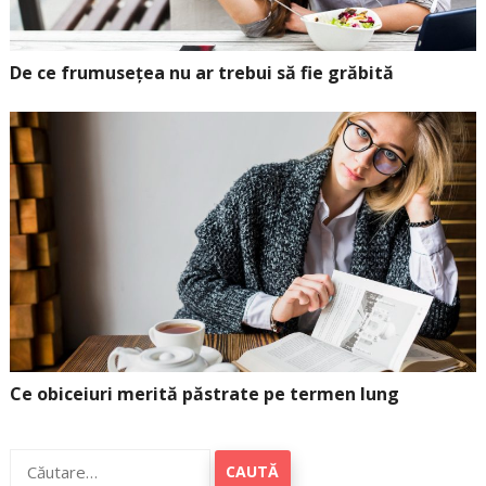
De ce frumusețea nu ar trebui să fie grăbită
Ce obiceiuri merită păstrate pe termen lung
Caută
după: