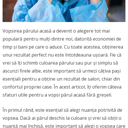
Vopsirea părului acasă a devenit o alegere tot mai
populară pentru mulți dintre noi, datorită economiei de
timp și bani pe care o aduce. Cu toate acestea, obținerea
unui rezultat perfect nu este întotdeauna ușoară. Fie că
vrei să îți schimb culoarea părului sau pur și simplu să
ascunzi firele albe, este important să urmezi câțiva pași
esențiali pentru a obține un rezultat de salon, chiar din
confortul propriei case. În acest articol, îți oferim câteva
sfaturi utile pentru a vopsi părul acasă fără greșeli.
În primul rând, este esențial să alegi nuanța potrivită de
vopsea. Dacă ai părul deschis la culoare și vrei să obții o
nuanță mai închisă, este important să alegi o vopsea care