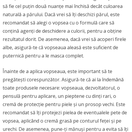
să fie cel puțin două nuanțe mai închisă decât culoarea
naturală a părului. Dacă vrei să îți deschizi părul, este
recomandat să alegi o vopsea cu o formulă care să
conțină agenți de deschidere a culorii, pentru a obține
rezultatul dorit. De asemenea, dacă vrei să acoperi firele
albe, asigură-te că vopseaua aleasă este suficient de
puternică pentru a le masca complet.
Înainte de a aplica vopseaua, este important să te
pregătești corespunzător. Asigură-te că ai la îndemână
toate produsele necesare: vopseaua, dezvoltatorul, o
pensulă pentru aplicare, un pieptene cu dinți rari, o
cremă de protecție pentru piele și un prosop vechi. Este
recomandat să îți protejezi pielea de eventualele pete de
vopsea, aplicând o cremă grasă pe conturul feței și pe
urechi. De asemenea, pune-ți mănuși pentru a evita să îți