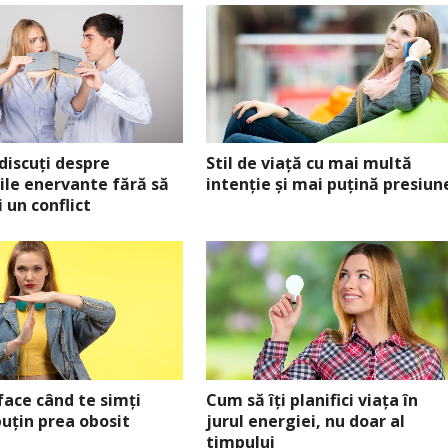
discuți despre
Stil de viață cu mai multă
ile enervante fără să
intenție și mai puțină presiun
 un conflict
face când te simți
Cum să îți planifici viața în
uțin prea obosit
jurul energiei, nu doar al
timpului