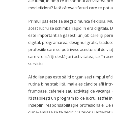
ale lumii, în timp ce îți continui activitatea p
mod eficient? Iată câteva sfaturi care te pot a
Primul pas este să alegi o muncă flexibilă. Mu
acest lucru se schimbă rapid în era digitală. Da
este important să găsești un job care îți pe
digital, programarea, designul grafic, traduc
profesiile care se potrivesc acestui stil de via
care vrei să îți desfășori activitatea, iar în ace
serviciu.
Al doilea pas este să îți organizezi timpul efic
rutină bine stabilită, mai ales când te afli într
frumoase, cafenele sau activități de vacanță, 
îți stabilești un program fix de lucru, astfel î
îndeplini responsabilitățile profesionale. De 
după-amiaza să te dedici vizitelor și activităț