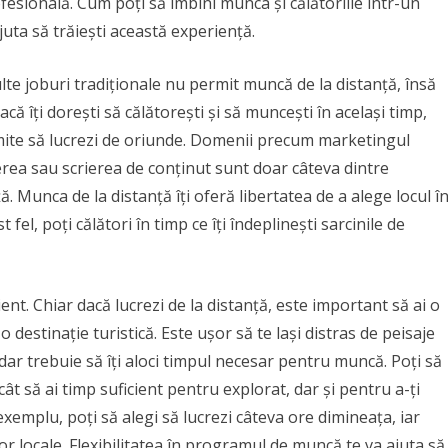
rofesională. Cum poți să îmbini munca și călătoriile într-un
juta să trăiești această experiență.
lte joburi tradiționale nu permit muncă de la distanță, însă
că îți dorești să călătorești și să muncești în același timp,
rmite să lucrezi de oriunde. Domenii precum marketingul
erea sau scrierea de conținut sunt doar câteva dintre
ță. Munca de la distanță îți oferă libertatea de a alege locul î
st fel, poți călători în timp ce îți îndeplinești sarcinile de
ient. Chiar dacă lucrezi de la distanță, este important să ai o
-o destinație turistică. Este ușor să te lași distras de peisaje
dar trebuie să îți aloci timpul necesar pentru muncă. Poți să
ncât să ai timp suficient pentru explorat, dar și pentru a-ți
exemplu, poți să alegi să lucrezi câteva ore dimineața, iar
ilor locale. Flexibilitatea în programul de muncă te va ajuta să