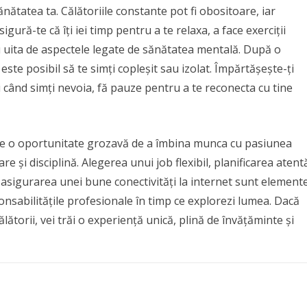
nătatea ta. Călătoriile constante pot fi obositoare, iar
ură-te că îți iei timp pentru a te relaxa, a face exerciții
 nu uita de aspectele legate de sănătatea mentală. După o
este posibil să te simți copleșit sau izolat. Împărtășește-ți
ci când simți nevoia, fă pauze pentru a te reconecta cu tine
ste o oportunitate grozavă de a îmbina munca cu pasiunea
e și disciplină. Alegerea unui job flexibil, planificarea atent
i asigurarea unei bune conectivități la internet sunt element
sponsabilitățile profesionale în timp ce explorezi lumea. Dacă
ălătorii, vei trăi o experiență unică, plină de învățăminte și