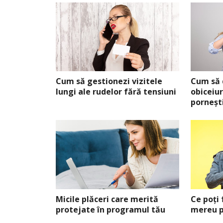
Cum să gestionezi vizitele
Cum să 
lungi ale rudelor fără tensiuni
obiceiur
pornești
Micile plăceri care merită
Ce poți 
protejate în programul tău
mereu p