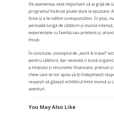
De asemenea, este important să ai grijă de să
programul încărcat poate duce la epuizare. Asig
fizice și a te odihni corespunzător. În plus,
perioadă lungă de călătorii și muncă intensă, 
experiențele cu familia sau prietenii și, atun
însuți.
În concluzie, conceptul de „work & travel” e
pentru călătorii, dar necesită o bună organizar
a timpului și resurselor financiare, precum ș
cheie care te vor ajuta să îți îndeplinești re
reușești să găsești echilibrul între muncă și c
aventuri.
You May Also Like