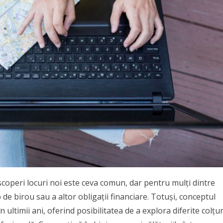
escoperi locuri noi este ceva comun, dar pentru mulți dintre
b de birou sau a altor obligații financiare. Totuși, conceptul
 ultimii ani, oferind posibilitatea de a explora diferite colțur