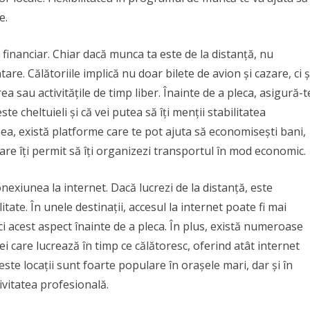
e.
 financiar. Chiar dacă munca ta este de la distanță, nu
re. Călătoriile implică nu doar bilete de avion și cazare, ci ș
a sau activitățile de timp liber. Înainte de a pleca, asigură-t
e cheltuieli și că vei putea să îți menții stabilitatea
ea, există platforme care te pot ajuta să economisești bani,
care îți permit să îți organizezi transportul în mod economic.
conexiunea la internet. Dacă lucrezi de la distanță, este
itate. În unele destinații, accesul la internet poate fi mai
ifici acest aspect înainte de a pleca. În plus, există numeroase
i care lucrează în timp ce călătoresc, oferind atât internet
este locații sunt foarte populare în orașele mari, dar și în
ivitatea profesională.