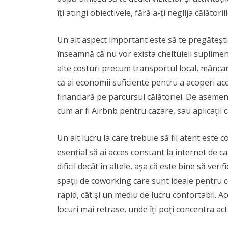
îți atingi obiectivele, fără a-ți neglija călătoriil
Un alt aspect important este să te pregătești
înseamnă că nu vor exista cheltuieli suplimenta
alte costuri precum transportul local, mâncare
că ai economii suficiente pentru a acoperi acest
financiară pe parcursul călătoriei. De asemen
cum ar fi Airbnb pentru cazare, sau aplicații 
Un alt lucru la care trebuie să fii atent este 
esențial să ai acces constant la internet de cal
dificil decât în altele, așa că este bine să ver
spații de coworking care sunt ideale pentru ce
rapid, cât și un mediu de lucru confortabil. Ac
locuri mai retrase, unde îți poți concentra act