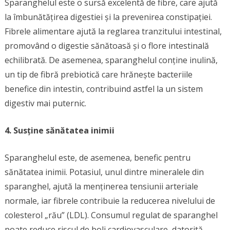
Sparanghelul este o sursă excelentă de fibre, care ajută
la îmbunătățirea digestiei și la prevenirea constipației.
Fibrele alimentare ajută la reglarea tranzitului intestinal,
promovând o digestie sănătoasă și o flore intestinală
echilibrată. De asemenea, sparanghelul conține inulină,
un tip de fibră prebiotică care hrănește bacteriile
benefice din intestin, contribuind astfel la un sistem
digestiv mai puternic.
4. Susține sănătatea inimii
Sparanghelul este, de asemenea, benefic pentru
sănătatea inimii. Potasiul, unul dintre mineralele din
sparanghel, ajută la menținerea tensiunii arteriale
normale, iar fibrele contribuie la reducerea nivelului de
colesterol „rău” (LDL). Consumul regulat de sparanghel
poate reduce riscul de boli cardiovasculare, datorită