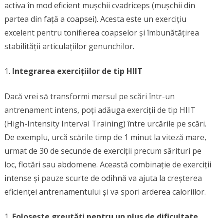
activa în mod eficient mușchii cvadriceps (mușchii din
partea din față a coapsei). Acesta este un exercițiu
excelent pentru tonifierea coapselor și îmbunătățirea
stabilității articulațiilor genunchilor.
Integrarea exercițiilor de tip HIIT
Dacă vrei să transformi mersul pe scări într-un
antrenament intens, poți adăuga exerciții de tip HIIT
(High-Intensity Interval Training) între urcările pe scări.
De exemplu, urcă scările timp de 1 minut la viteză mare,
urmat de 30 de secunde de exerciții precum sărituri pe
loc, flotări sau abdomene. Această combinație de exerciții
intense și pauze scurte de odihnă va ajuta la creșterea
eficienței antrenamentului și va spori arderea caloriilor.
Folosește greutăți pentru un plus de dificultate