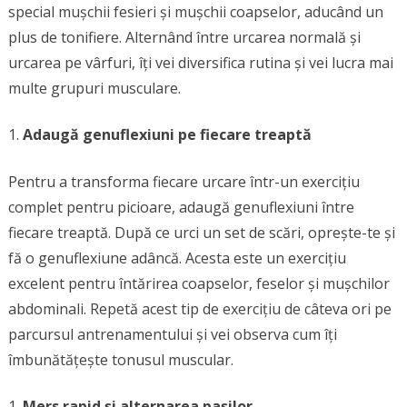
special mușchii fesieri și mușchii coapselor, aducând un
plus de tonifiere. Alternând între urcarea normală și
urcarea pe vârfuri, îți vei diversifica rutina și vei lucra mai
multe grupuri musculare.
Adaugă genuflexiuni pe fiecare treaptă
Pentru a transforma fiecare urcare într-un exercițiu
complet pentru picioare, adaugă genuflexiuni între
fiecare treaptă. După ce urci un set de scări, oprește-te și
fă o genuflexiune adâncă. Acesta este un exercițiu
excelent pentru întărirea coapselor, feselor și mușchilor
abdominali. Repetă acest tip de exercițiu de câteva ori pe
parcursul antrenamentului și vei observa cum îți
îmbunătățește tonusul muscular.
Mers rapid și alternarea pașilor